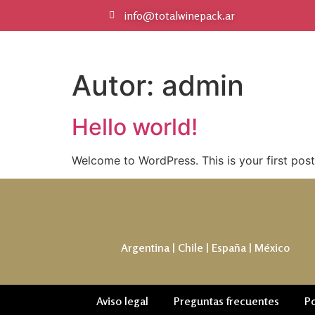
info@totalwinepack.ar
Autor:
admin
Hello world!
Welcome to WordPress. This is your first post. 
Argentina | Chile | España | México
Aviso legal
Preguntas frecuentes
Po