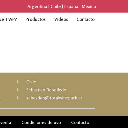
Argentina | Chile | España | México
ué TWP?
Productos
Videos
Contacto
Chile
Sebastian Rebolledo
r
sebastian@totalwinepack.ar
 venta
Condiciones de uso
Contacto